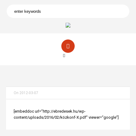
On
2012-03-07
[embeddoc url=”http://ebredesek.hu/wp-
content/uploads/2016/02/közkonf-X.pdf” viewer=”google”]