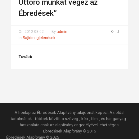
Úttörő munkát végez az
Ébredések”
On
2012-08-02
By
admin
0
In
Sajtómegjelenések
Tovább
A honlap az Ébredések Alapítvány tulajdonát képezi. Az oldal
tartalmának - többek között a szöveg-, kép-, film-, és hanganyag -
használata csak az alapítvány engedélyével lehetséges.
Ébredések Alapítvány © 2016
Ébredések Alapítvány © 2025