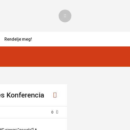
Rendelje meg!
és Konferencia
0
” viewer=”google”] A