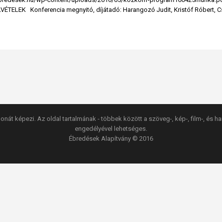
LEK Konferencia megnyitó, díjátadó: Harangozó Judit, Kristóf Róbert, Cso
onát képezi. Az oldal tartalmának - többek között a szöveg-, kép-, film-, és h
engedélyével lehetséges.
Ébredések Alapítvány © 2016