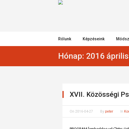
Rólunk
Képzéseink
Módsz
Hónap:
2016 április
XVII. Közösségi Ps
On
2016-04-27
By
peter
In
Ko
PROGRAM [embeddoc url=”http://e