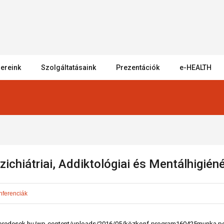
ereink
Szolgáltatásaink
Prezentációk
e-HEALTH
zichiátriai, Addiktológiai és Mentálhigién
nferenciák
bredesek.hu/wp-content/uploads/2016/05/közkonf-program160425munka.pdf