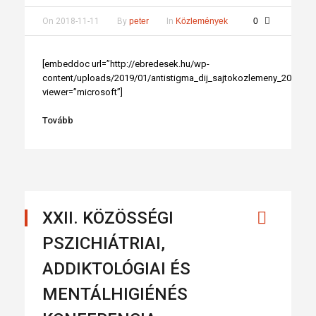
On
2018-11-11
By
peter
In
Közlemények
0
[embeddoc url=”http://ebredesek.hu/wp-
content/uploads/2019/01/antistigma_dij_sajtokozlemeny_2018111
viewer=”microsoft”]
Tovább
XXII. KÖZÖSSÉGI
PSZICHIÁTRIAI,
ADDIKTOLÓGIAI ÉS
MENTÁLHIGIÉNÉS