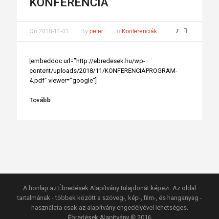
KONFERENCIA
On
2018-11-01
By
peter
In
Konferenciák
7
[embeddoc url=”http://ebredesek.hu/wp-
content/uploads/2018/11/KONFERENCIAPROGRAM-
4.pdf” viewer=”google”]
Tovább
A honlap az Ébredések Alapítvány tulajdonát képezi. Az oldal
tartalmának - többek között a szöveg-, kép-, film-, és hanganyag -
használata csak az alapítvány engedélyével lehetséges.
Ébredések Alapítvány © 2016