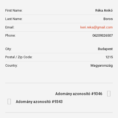
First Name:
Réka Anikó
Last Name:
Boros
Email:
keri.reka@gmail.com
Phone:
06209326507
City:
Budapest
Postal / Zip Code:
1215
Country:
Magyarország
Adomány azonosító #9346
Adomány azonosító #9343