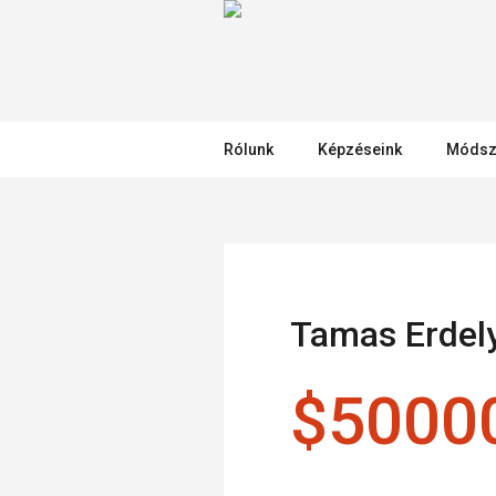
Rólunk
Képzéseink
Módsz
Tamas Erdely
$50000