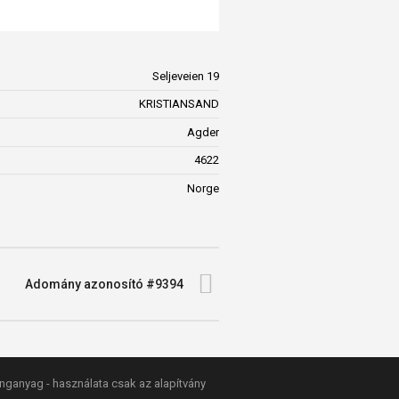
Seljeveien 19
KRISTIANSAND
Agder
4622
Norge
Adomány azonosító #9394
anganyag - használata csak az alapítvány