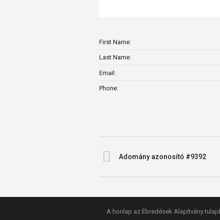
First Name:
Last Name:
Email:
Phone:
Adomány azonosító #9392
A honlap az Ébredések Alapítvány tulajd