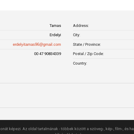
Tamas
Address:
Erdelyi
City:
erdelyitamas96@gmail.com
State / Province:
00 47 90834339
Postal / Zip Code:
Country:
onát képezi. Az oldal tartalmának - többek között a szöveg-, kép-, film-, és h