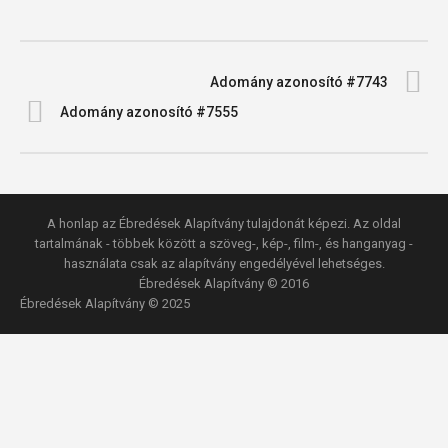
Adomány azonosító #7743
Adomány azonosító #7555
A honlap az Ébredések Alapítvány tulajdonát képezi. Az oldal
tartalmának - többek között a szöveg-, kép-, film-, és hanganyag -
használata csak az alapítvány engedélyével lehetséges.
Ébredések Alapítvány © 2016
Ébredések Alapítvány © 2025