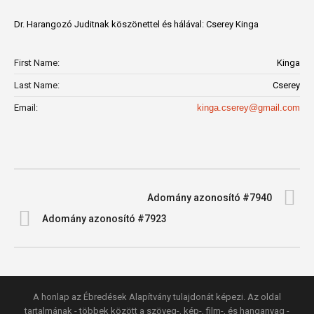
Dr. Harangozó Juditnak köszönettel és hálával: Cserey Kinga
First Name:
Kinga
Last Name:
Cserey
Email:
kinga.cserey@gmail.com
Adomány azonosító #7940
Adomány azonosító #7923
A honlap az Ébredések Alapítvány tulajdonát képezi. Az oldal
tartalmának - többek között a szöveg-, kép-, film-, és hanganyag -