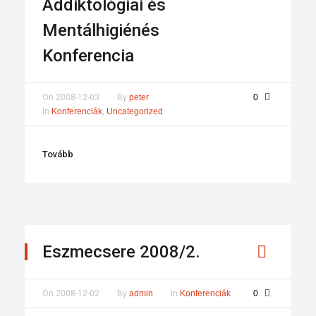
Addiktológiai és
Mentálhigiénés
Konferencia
On
2008-12-03
By
peter
0
In
Konferenciák
,
Uncategorized
Tovább
Eszmecsere 2008/2.
On
2008-12-02
By
admin
In
Konferenciák
0