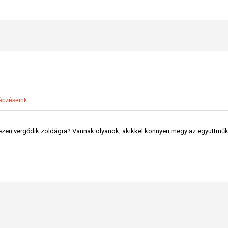
épzéseink
zen vergődik zöldágra? Vannak olyanok, akikkel könnyen megy az együttműköd