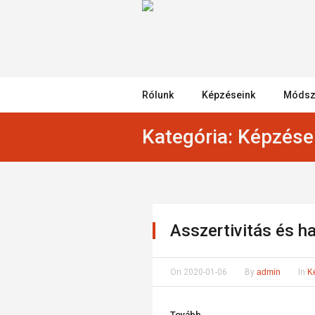
Rólunk
Képzéseink
Módsz
Kategória:
Képzése
Asszertivitás és 
On
2020-01-06
By
admin
In
K
Tovább