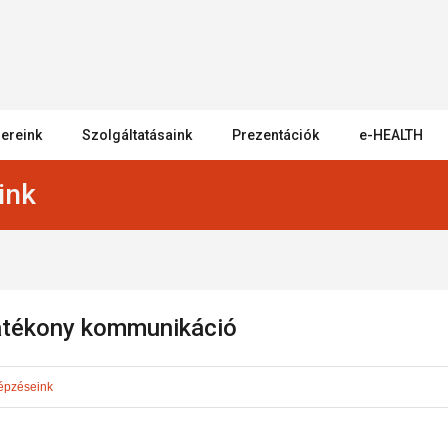
ereink
Szolgáltatásaink
Prezentációk
e-HEALTH
ink
hatékony kommunikáció
épzéseink