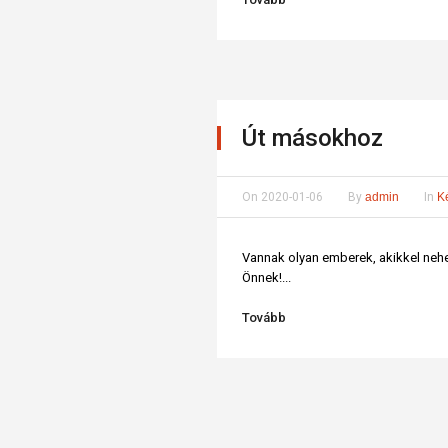
Út másokhoz
On
2020-01-06
By
admin
In
K
Vannak olyan emberek, akikkel nehe
Önnek!...
Tovább