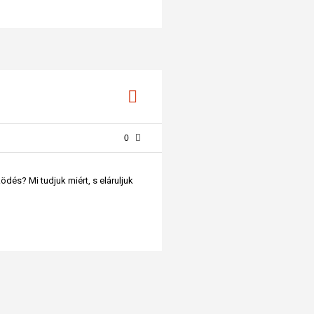
0
és? Mi tudjuk miért, s eláruljuk