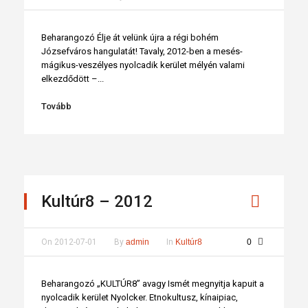
Beharangozó Élje át velünk újra a régi bohém
Józsefváros hangulatát! Tavaly, 2012-ben a mesés-
mágikus-veszélyes nyolcadik kerület mélyén valami
elkezdődött –...
Tovább
Kultúr8 – 2012
On
2012-07-01
By
admin
In
Kultúr8
0
Beharangozó „KULTÚR8” avagy Ismét megnyitja kapuit a
nyolcadik kerület Nyolcker. Etnokultusz, kínaipiac,