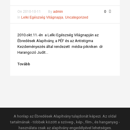
On
2010-10-11
By
admin
0
In
Lelki Egészség Világnapja
,
Uncategorized
2010.okt.11.-én a Lelki Egészség Világnapján az
Ébredések Alapítvány, a PÉF és az Antistigma
Kezdeményezés által rendezett média-pikniken dr
Harangozó Judit...
Tovább
A honlap az Ébredések Alapítvány tulajdonát képezi. Az oldal
tartalmának - többek között a szöveg-, kép-, film-, és hanganyag -
használata csak az alapítvány engedélyével lehetséges.