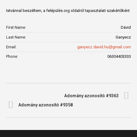
Istvánnal beszéltem, a felépülés.org oldalról tapasztalati szakértőként
First Name:
Dávid
Last Name:
Ganyecz
Email:
ganyecz.david.hu@gmail.com
Phone:
06304403333
Adomány azonosító #9363
Adomány azonosító #9358