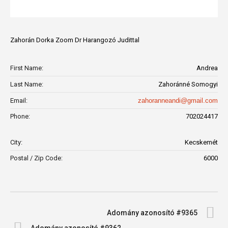
Zahorán Dorka Zoom Dr Harangozó Judittal
First Name:
Andrea
Last Name:
Zahoránné Somogyi
Email:
zahoranneandi@gmail.com
Phone:
702024417
City:
Kecskemét
Postal / Zip Code:
6000
Adomány azonosító #9365