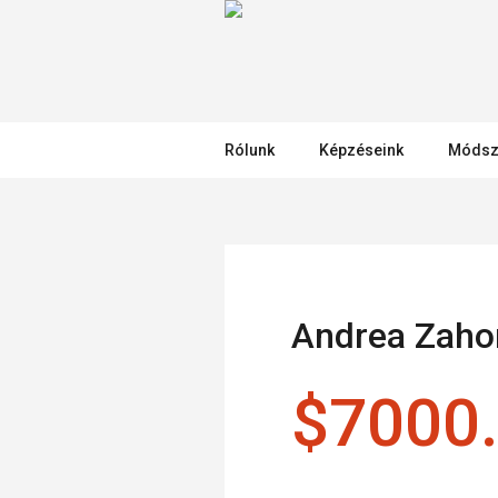
Rólunk
Képzéseink
Módsz
Andrea Zaho
$7000.