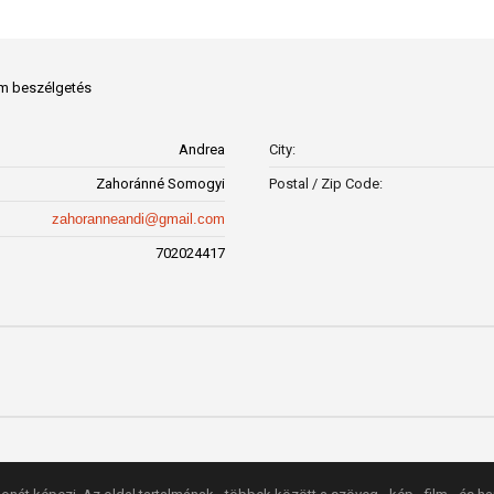
om beszélgetés
Andrea
City:
Zahoránné Somogyi
Postal / Zip Code:
zahoranneandi@gmail.com
702024417