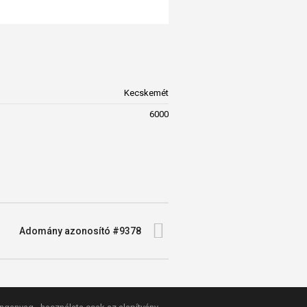
Kecskemét
6000
Adomány azonosító #9378