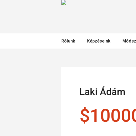
Rólunk
Képzéseink
Módsz
Laki Ádám
$10000