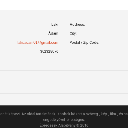
Laki
Address:
Ádám
City:
laki.adam01@gmail.com
Postal / Zip Code:
302328076
onát képezi. Az oldal tartalmának - többek között a szöveg-, kép-, film-, és h
engedélyével lehetséges.
Ébredések Alapítvány © 2016