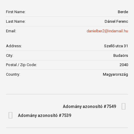
First Name:
Berde
Last Name:
Dániel Ferenc
Email:
danielber2@indamail.hu
Address:
Szellő utca 31
City:
Budaörs
Postal / Zip Code:
2040
Country:
Magyarország
Adomány azonosító #7549
Adomány azonosító #7539