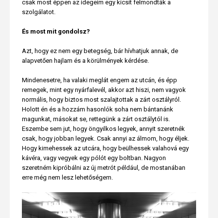
csak most éppen az idegeim egy kicsit felmondták a
szolgálatot.
És most mit gondolsz?
Azt, hogy ez nem egy betegség, bár hívhatjuk annak, de
alapvetően hajlam és a körülmények kérdése.
Mindenesetre, ha valaki meglát engem az utcán, és épp
remegek, mint egy nyárfalevél, akkor azt hiszi, nem vagyok
normális, hogy biztos most szalajtottak a zárt osztályról.
Holott én és a hozzám hasonlók soha nem bántanánk
magunkat, másokat se, rettegünk a zárt osztálytól is.
Eszembe sem jut, hogy öngyilkos legyek, annyit szeretnék
csak, hogy jobban legyek. Csak annyi az álmom, hogy éljek.
Hogy kimehessek az utcára, hogy beülhessek valahová egy
kávéra, vagy vegyek egy pólót egy boltban. Nagyon
szeretném kipróbálni az új metrót például, de mostanában
erre még nem lesz lehetőségem.