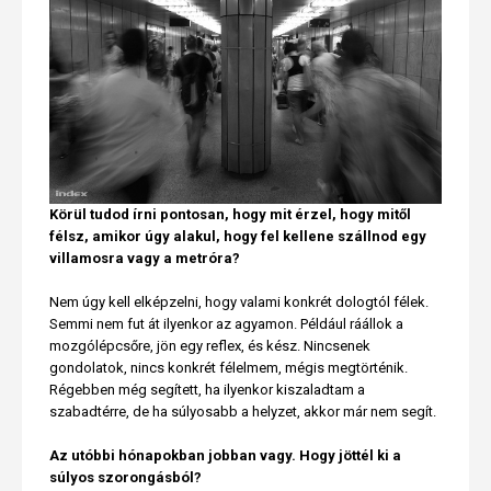
Körül tudod írni pontosan, hogy mit érzel, hogy mitől
félsz, amikor úgy alakul, hogy fel kellene szállnod egy
villamosra vagy a metróra?
Nem úgy kell elképzelni, hogy valami konkrét dologtól félek.
Semmi nem fut át ilyenkor az agyamon. Például ráállok a
mozgólépcsőre, jön egy reflex, és kész. Nincsenek
gondolatok, nincs konkrét félelmem, mégis megtörténik.
Régebben még segített, ha ilyenkor kiszaladtam a
szabadtérre, de ha súlyosabb a helyzet, akkor már nem segít.
Az utóbbi hónapokban jobban vagy. Hogy jöttél ki a
súlyos szorongásból?