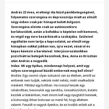
András 22 éves, érettségi óta küzd pánikbetegségével,
folyamatos szorongása és depressziója miatt az elmúlt
négy évben csak pár hónapot tudott dolgozni.
Szorongása eleinte csak az autóvezetésre
korlátozódott, aztán a boltokba is képtelen volt bemenni,
és végül egy évre bezárkózott a szobájába. Szüleivel
egyáltalán nem tartja a kapcsolatot, az elmúlt négy
hónapban sokkal jobban van, újra vezet, vásárol és
képes kávézni a barátaival. Interjúsorozatunkban
pszichiátriai betegek beszélnek, Bea, Anna és Krisztián
után András a negyedik.
Index: Mi egy tipikus, mindennapi helyzet, amit egy
súlyos szorongással küzdő embernek meg kell élnie?
András: Egy csomó olyan szituáció van az életben, amiről az
emberek nem tudják, nekünk miért nehéz, miért viselkedünk
másként. Például egy boltban. Ha rosszul leszek egy
ruhaboltban, bevonulok egy sarokba, összehúzódom, kutatni
kezdek a táskámban, mert innom kell vagy nyugtatót keresek,
a biztonsági őrben biztosan az merül fel, hogy eltettem
valamit. Feszült is vagyok ilyenkor, és ez tovább erősíti azt a