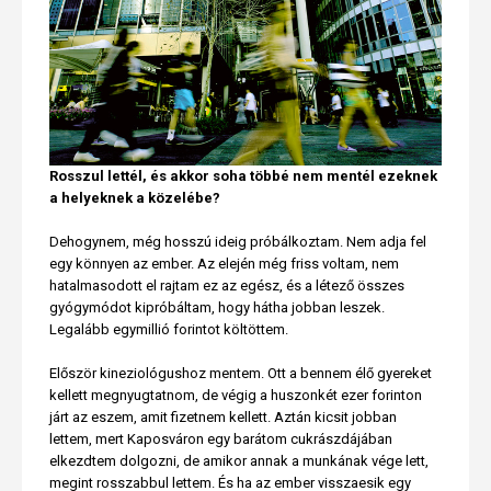
Rosszul lettél, és akkor soha többé nem mentél ezeknek
a helyeknek a közelébe?
Dehogynem, még hosszú ideig próbálkoztam. Nem adja fel
egy könnyen az ember. Az elején még friss voltam, nem
hatalmasodott el rajtam ez az egész, és a létező összes
gyógymódot kipróbáltam, hogy hátha jobban leszek.
Legalább egymillió forintot költöttem.
Először kineziológushoz mentem. Ott a bennem élő gyereket
kellett megnyugtatnom, de végig a huszonkét ezer forinton
járt az eszem, amit fizetnem kellett. Aztán kicsit jobban
lettem, mert Kaposváron egy barátom cukrászdájában
elkezdtem dolgozni, de amikor annak a munkának vége lett,
megint rosszabbul lettem. És ha az ember visszaesik egy