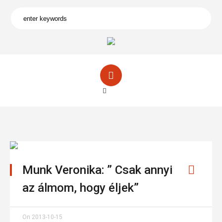
Munk Veronika: ” Csak annyi
az álmom, hogy éljek”
On
2013-10-15