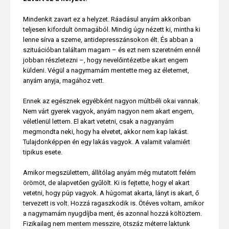
Mindenkit zavart ez a helyzet. Ráadásul anyám akkoriban
teljesen kifordult önmagából. Mindig úgy nézett ki, mintha ki
lenne sírva a szeme, antidepresszánsokon élt. És abban a
szituációban találtam magam – és ezt nem szeretném ennél
jobban részletezni –, hogy nevelőintézetbe akart engem
küldeni. Végül a nagymamám mentette meg az életemet,
anyám anyja, magához vett.
Ennek az egésznek egyébként nagyon múltbéli okai vannak.
Nem várt gyerek vagyok, anyám nagyon nem akart engem,
véletlenül lettem. El akart vetetni, csak a nagyanyám
megmondta neki, hogy ha elvetet, akkor nem kap lakást.
Tulajdonképpen én egy lakás vagyok. A valamit valamiért
tipikus esete.
Amikor megszülettem, állítólag anyám még mutatott felém
örömöt, de alapvetően gyűlölt. Ki is fejtette, hogy el akart
vetetni, hogy púp vagyok. A húgomat akarta, lányt is akart, ő
tervezett is volt. Hozzá ragaszkodik is. Ötéves voltam, amikor
a nagymamám nyugdíjba ment, és azonnal hozzá költöztem.
Fizikailag nem mentem messzire, ötszáz méterre laktunk