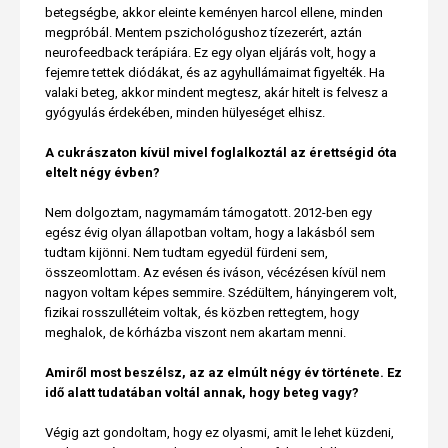
betegségbe, akkor eleinte keményen harcol ellene, minden
megpróbál. Mentem pszichológushoz tízezerért, aztán
neurofeedback terápiára. Ez egy olyan eljárás volt, hogy a
fejemre tettek diódákat, és az agyhullámaimat figyelték. Ha
valaki beteg, akkor mindent megtesz, akár hitelt is felvesz a
gyógyulás érdekében, minden hülyeséget elhisz.
A cukrászaton kívül mivel foglalkoztál az érettségid óta
eltelt négy évben?
Nem dolgoztam, nagymamám támogatott. 2012-ben egy
egész évig olyan állapotban voltam, hogy a lakásból sem
tudtam kijönni. Nem tudtam egyedül fürdeni sem,
összeomlottam. Az evésen és iváson, vécézésen kívül nem
nagyon voltam képes semmire. Szédültem, hányingerem volt,
fizikai rosszulléteim voltak, és közben rettegtem, hogy
meghalok, de kórházba viszont nem akartam menni.
Amiről most beszélsz, az az elmúlt négy év története. Ez
idő alatt tudatában voltál annak, hogy beteg vagy?
Végig azt gondoltam, hogy ez olyasmi, amit le lehet küzdeni,