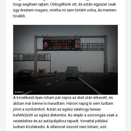
hogy segítsen rajtam. Üldögéltünk ott, és aztán egyszer csak
úgy éreztem magam, mintha mi sem történt volna, és mentem
tovább.
A következő ilyen roham pár napra az első után érkezett, és
abban már benne is maradtam. Három napig ki sem tudtam
jönni a szobámból. Aztán az egész valahogy lassan
beférkőzött az egész életembe. Az elején a szorongás csak a
vezetéshez és az autópályához tapadt. Vonattal például
tudtam közlekedni. A villamost viszont nem bírtam, szó