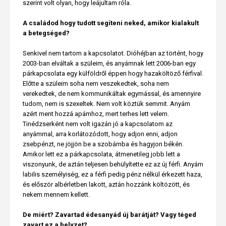
szerint volt olyan, hogy leájultam róla.
A családod hogy tudott segíteni neked, amikor kialakult
a betegséged?
Senkivel nem tartom a kapcsolatot. Dióhéjban az történt, hogy
2003-ban elváltak a szüleim, és anyámnak lett 2006-ban egy
párkapcsolata egy külföldről éppen hogy hazaköltöző férfival.
Előtte a szüleim soha nem veszekedtek, soha nem
verekedtek, de nem kommunikáltak egymással, és amennyire
tudom, nem is szexeltek. Nem volt köztük semmit. Anyám
azért ment hozzá apámhoz, mert terhes lett velem.
Tinédzserként nem volt igazán jó a kapcsolatom az
anyámmal, arra korlátozódott, hogy adjon enni, adjon
zsebpénzt, ne jöjjön be a szobámba és hagyjon békén.
Amikor lett ez a párkapcsolata, átmenetileg jobb lett a
viszonyunk, de aztán teljesen behülyítette ez az új férfi. Anyám
labilis személyiség, ez a férfi pedig pénz nélkül érkezett haza,
és először albérletben lakott, aztán hozzánk költözött, és
nekem mennem kellett.
De miért? Zavartad édesanyád új barátját? Vagy téged
zavart ez a helyzet?