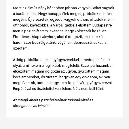
Most az elmúlt négy hónapban jobban vagyok. Sokat vagyok
a barátaimmal. Négy hónapja élek megint, próbálok mindent
megélni. Újra vezetek, egyedül vagyok otthon, el tudok menni
otthonról, kávézókba, a Városligetbe. Feljöttem Budapestre,
mert a pszichiáterem javasolta, hogy költözzek közel az
Ébredések Alapítványhoz, ahol ő dolgozik. Hetente két-
háromszor beszélgettünk, végül antidepresszánsokat is
szedtem.
Addig próbálkoztunk a gyógyszerekkel, ameddig találtunk
olyat, ami nekem a leginkább megfelelő. Ezzel párhuzamban
elkezdtem magam dolgozni az ügyön, gyűjtöttem magam
köré embereket, és tudtam, hogy van egy orvosom, akiben
megbízhatok, tudtam, hogy nem fog hülyére gyógyszerezni.
Empátiával és tisztelettel van felém. Nála nem kell félni.
Az interjú András pszichiáterének tudomásával és
támogatásával készült.