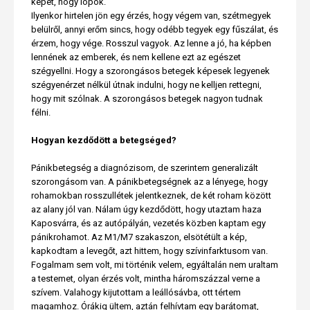
képet, hogy lopok.
Ilyenkor hirtelen jön egy érzés, hogy végem van, szétmegyek
belülről, annyi erőm sincs, hogy odébb tegyek egy fűszálat, és
érzem, hogy vége. Rosszul vagyok. Az lenne a jó, ha képben
lennének az emberek, és nem kellene ezt az egészet
szégyellni. Hogy a szorongásos betegek képesek legyenek
szégyenérzet nélkül útnak indulni, hogy ne kelljen rettegni,
hogy mit szólnak. A szorongásos betegek nagyon tudnak
félni.
Hogyan kezdődött a betegséged?
Pánikbetegség a diagnózisom, de szerintem generalizált
szorongásom van. A pánikbetegségnek az a lényege, hogy
rohamokban rosszullétek jelentkeznek, de két roham között
az alany jól van. Nálam úgy kezdődött, hogy utaztam haza
Kaposvárra, és az autópályán, vezetés közben kaptam egy
pánikrohamot. Az M1/M7 szakaszon, elsötétült a kép,
kapkodtam a levegőt, azt hittem, hogy szívinfarktusom van.
Fogalmam sem volt, mi történik velem, egyáltalán nem uraltam
a testemet, olyan érzés volt, mintha háromszázzal verne a
szívem. Valahogy kijutottam a leállósávba, ott tértem
magamhoz. Órákig ültem, aztán felhívtam egy barátomat,