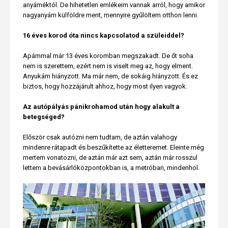
anyáméktól. De hihetetlen emlékeim vannak arról, hogy amikor
nagyanyám külföldre ment, mennyire gyűlöltem otthon lenni.
16 éves korod óta nincs kapcsolatod a szüleiddel?
Apámmal már 13 éves koromban megszakadt. De őt soha
nem is szerettem, ezért nem is viselt meg az, hogy elment.
Anyukám hiányzott. Ma már nem, de sokáig hiányzott. És ez
biztos, hogy hozzájárult ahhoz, hogy most ilyen vagyok.
Az autópályás pánikrohamod után hogy alakult a
betegséged?
Először csak autózni nem tudtam, de aztán valahogy
mindenre rátapadt és beszűkítette az életteremet. Eleinte még
mertem vonatozni, de aztán már azt sem, aztán már rosszul
lettem a bevásárlóközpontokban is, a metróban, mindenhol.