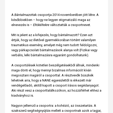
A
Bántalmazotta
k csoportja 2014 novemberében jött létre. A
későbbiekben – hogy ne legyen stigmatizáló maga az
elnevezés is –
Eltökéltekre
változtatták a csoportnevet.
Mit is jelent az a kifejezés, hogy bántalmazott? Ezen azt
értjük, hogy az illetővel gyermekkorában történt valamilyen
traumatikus esemény, amelyet még nem tudott feldolgozni,
vagy párkapcsolati bántalmazások alanya volt (Fizikai vagy
verbális, lelki bántalmazásra egyaránt gondolhatunk).
A csoportülések kötetlen beszélgetésekből állnak, mindenki
maga dönti el, hogy mennyi bizalmas információt kíván
megosztani magáról a csoporttal. A résztvevők büszkék
lehetnek arra, hogy a NANE egyesülettől is érkezett már
vendégelőadó, akitől kapott a csoport írásos segédanyagot.
Aki részt vesz a csoporttalálkozókon, az hozzáférhet ehhez a
kiadványhoz is.
Nagyon jellemző a csoportra: a kohézió, az összetartás. A
szakszerű segítségnyújtás mellett a csoportnak azok a tagjai,