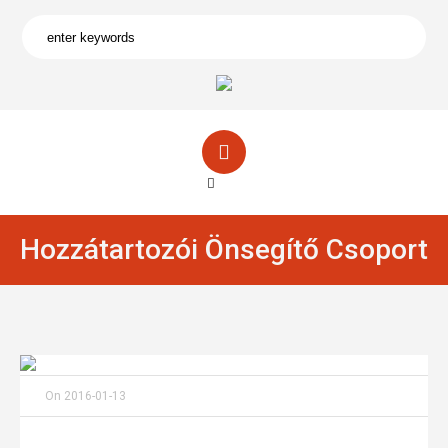
Hozzátartozói Önsegítő Csoport
On
2016-01-13