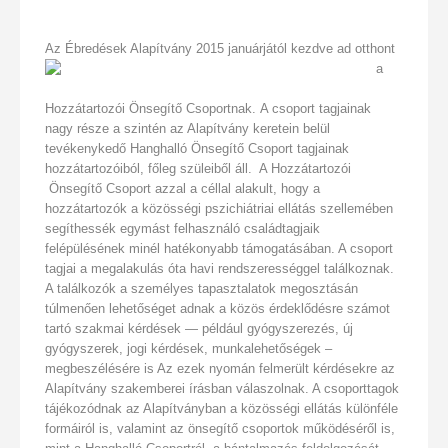
Az Ébredések Alapítvány 2015 januárjától ke
zdve ad otthont
a
Hozzátartozói Önsegítő Csoportnak. A csoport tagjainak
nagy része a szintén az Alapítvány keretein belül
tevékenykedő Hanghalló Önsegítő Csoport tagjainak
hozzátartozóiból, főleg szüleiből áll. A Hozzátartozói
Önsegítő Csoport azzal a cé
llal alakult, hogy a
hozzátartozók a közösségi pszichiátriai ellátás szellemében
segíthessé
k egymást felhasználó családtagjaik
felépülésének minél hatékonyabb támogatásában. A csoport
tagjai a megalakulás óta havi rendszerességgel találkoznak.
A találkozók a személyes tapasztalatok megosztásán
túlmenően lehetőséget adnak a közös érdeklődésre számot
tartó szakm
ai kérdések — például gyógyszerezés, új
gyógyszerek, jogi kérdések, munkalehetőségek –
megbeszélésére is Az ezek nyomán felmerült kérdésekre az
Alapítvány szakemberei írásban válaszolnak. A csoporttagok
tájékozódnak az Alapítványban a közösségi ellátás különféle
formáiról is, valamint az önsegítő csoportok működéséről is,