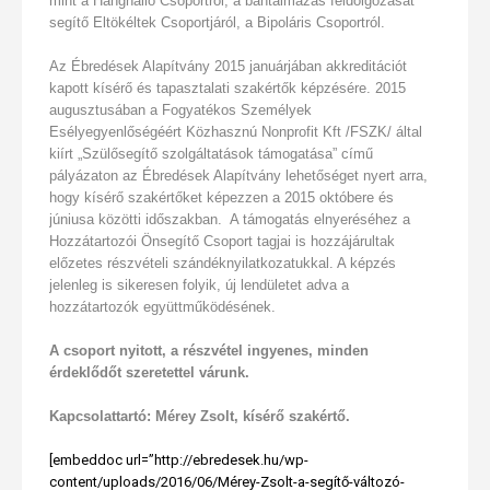
mint a Hanghalló Csoportról, a bántalmazás feldolgozását
segítő Eltökéltek Csoportjáról, a Bipoláris Csoportról.
Az Ébredések Alapítvány 2015 januárjában akkreditációt
kapott kísérő és tapasztalati szakértők képzésére. 2015
augusztusában a Fogyatékos Személyek
Esélyegyenlőségéért Közhasznú Nonprofit Kft /FSZK/ által
kiírt „Szülősegítő szolgáltatások támogatása” című
pályázaton az Ébredések Alapítvány lehetőséget nyert arra,
hogy kísérő szakértőket képezzen a 2015 októbere és
júniusa közötti időszakban. A támogatás elnyeréséhez a
Hozzátartozói Önsegítő Csoport tagjai is hozzájárultak
előzetes részvételi szándéknyilatkozatukkal. A képzés
jelenleg is sikeresen folyik, új lendületet adva a
hozzátartozók együttműködésének.
A csoport nyitott, a részvétel ingyenes, minden
érdeklődőt szeretettel várunk.
Kapcsolattartó: Mérey Zsolt, kísérő szakértő.
[embeddoc url=”http://ebredesek.hu/wp-
content/uploads/2016/06/Mérey-Zsolt-a-segítő-változó-