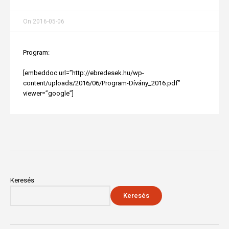
On
2016-05-06
Program:
[embeddoc url=”http://ebredesek.hu/wp-
content/uploads/2016/06/Program-Dívány_2016.pdf”
viewer=”google”]
Keresés
Keresés