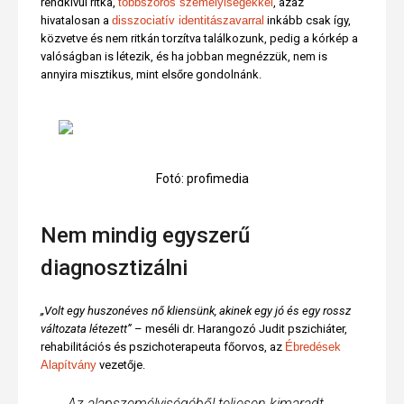
rendkívül ritka,
többszörös személyiségekkel
, azaz
hivatalosan a
disszociatív identitászavarral
inkább csak így,
közvetve és nem ritkán torzítva találkozunk, pedig a kórkép a
valóságban is létezik, és ha jobban megnézzük, nem is
annyira misztikus, mint elsőre gondolnánk.
Fotó: profimedia
Nem mindig egyszerű
diagnosztizálni
„Volt egy huszonéves nő kliensünk, akinek egy jó és egy rossz
változata létezett”
– meséli dr. Harangozó Judit pszichiáter,
rehabilitációs és pszichoterapeuta főorvos, az
Ébredések
Alapítvány
vezetője.
Az alapszemélyiségéből teljesen kimaradt