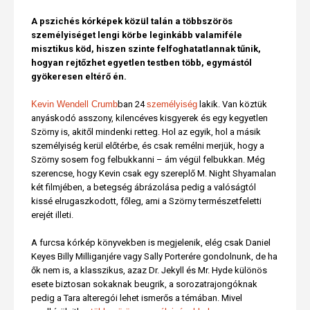
A pszichés kórképek közül talán a többszörös
személyiséget lengi körbe leginkább valamiféle
misztikus köd, hiszen szinte felfoghatatlannak tűnik,
hogyan rejtőzhet egyetlen testben több, egymástól
gyökeresen eltérő én.
Kevin Wendell Crumb
ban 24
személyiség
lakik. Van köztük
anyáskodó asszony, kilencéves kisgyerek és egy kegyetlen
Szörny is, akitől mindenki retteg. Hol az egyik, hol a másik
személyiség kerül előtérbe, és csak remélni merjük, hogy a
Szörny sosem fog felbukkanni – ám végül felbukkan. Még
szerencse, hogy Kevin csak egy szereplő M. Night Shyamalan
két filmjében, a betegség ábrázolása pedig a valóságtól
kissé elrugaszkodott, főleg, ami a Szörny természetfeletti
erejét illeti.
A furcsa kórkép könyvekben is megjelenik, elég csak Daniel
Keyes Billy Milliganjére vagy Sally Porterére gondolnunk, de ha
ők nem is, a klasszikus, azaz Dr. Jekyll és Mr. Hyde különös
esete biztosan sokaknak beugrik, a sorozatrajongóknak
pedig a Tara alteregói lehet ismerős a témában. Mivel