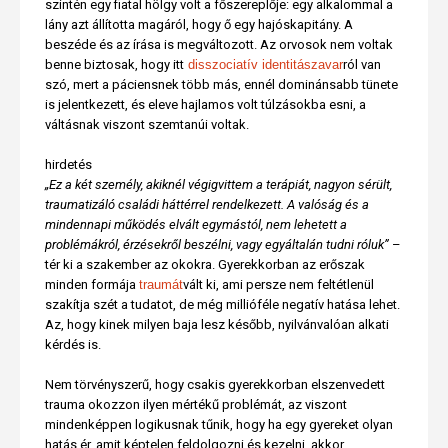
szintén egy fiatal hölgy volt a főszereplője: egy alkalommal a
lány azt állította magáról, hogy ő egy hajóskapitány. A
beszéde és az írása is megváltozott. Az orvosok nem voltak
benne biztosak, hogy itt
disszociatív identitászavar
ról van
szó, mert a páciensnek több más, ennél dominánsabb tünete
is jelentkezett, és eleve hajlamos volt túlzásokba esni, a
váltásnak viszont szemtanúi voltak.
hirdetés
„Ez a két személy, akiknél végigvittem a terápiát, nagyon sérült,
traumatizáló családi háttérrel rendelkezett. A valóság és a
mindennapi működés elvált egymástól, nem lehetett a
problémákról, érzésekről beszélni, vagy egyáltalán tudni róluk”
–
tér ki a szakember az okokra. Gyerekkorban az erőszak
minden formája
traumát
vált ki, ami persze nem feltétlenül
szakítja szét a tudatot, de még millióféle negatív hatása lehet.
Az, hogy kinek milyen baja lesz később, nyilvánvalóan alkati
kérdés is.
Nem törvényszerű, hogy csakis gyerekkorban elszenvedett
trauma okozzon ilyen mértékű problémát, az viszont
mindenképpen logikusnak tűnik, hogy ha egy gyereket olyan
hatás ér, amit képtelen feldolgozni és kezelni, akkor