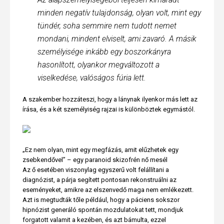
minden negatív tulajdonság, olyan volt, mint egy
tündér, soha semmire nem tudott nemet
mondani, mindent elviselt, ami zavaró. A másik
személyisége inkább egy boszorkányra
hasonlított, olyankor megváltozott a
viselkedése, valóságos fúria lett.
A szakember hozzáteszi, hogy a lánynak ilyenkor más lett az
írása, és a két személyiség rajzai is különböztek egymástól.
„Ez nem olyan, mint egy megfázás, amit elűzhetek egy
zsebkendővel” – egy paranoid skizofrén nő mesél
Az ő esetében viszonylag egyszerű volt felállítani a
diagnózist, a párja segített pontosan rekonstruálni az
eseményeket, amikre az elszenvedő maga nem emlékezett.
Azt is megtudták tőle például, hogy a páciens sokszor
hipnózist generáló spontán mozdulatokat tett, mondjuk
forgatott valamit a kezében, és azt bámulta, ezzel