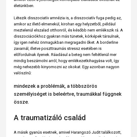
életünkben.
Létezik disszociatív amnézia is, a disszociatív fuga pedig az,
amikor az illető elmenekül, kirohan egy helyzetből, például
meztelenül elszalad otthonról, és később nem emlékszik rá. A
disszociációkhoz gyakran más tünetek, kórképek társulnak,
így igen nehéz önmagukban megragadni őket. A borderline
zavarnál, illetve poszttraumás stressz esetében is
előfordulnak ilyenek. Ráadásul a beteg nem feltétlenül mer
mindig beszámolni arról, hogy emlékezetkihagyása volt, így
még nehezebb kinyomozni az okokat. Egy azonban nagyon
valószínű:
mindezek a problémák, a többszörös
személyiséget is beleértve, traumákkal függnek
össze.
A traumatizáló család
A másik gyanús esetnek, amivel Harangozó Judit találkozott,