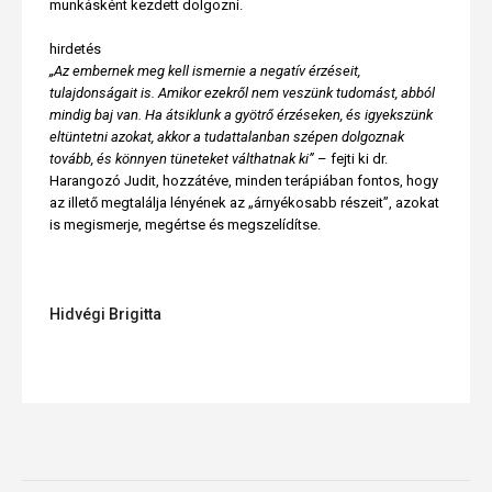
munkásként kezdett dolgozni.
hirdetés
„Az embernek meg kell ismernie a negatív érzéseit,
tulajdonságait is. Amikor ezekről nem veszünk tudomást, abból
mindig baj van. Ha átsiklunk a gyötrő érzéseken, és igyekszünk
eltüntetni azokat, akkor a tudattalanban szépen dolgoznak
tovább, és könnyen tüneteket válthatnak ki”
– fejti ki dr.
Harangozó Judit, hozzátéve, minden terápiában fontos, hogy
az illető megtalálja lényének az „árnyékosabb részeit”, azokat
is megismerje, megértse és megszelídítse.
Hidvégi Brigitta