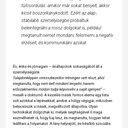
túlcsordulás: amikor már sokat benyelt, akkor
kicsit boszorkánykodott. Ezért az alap-,
stabilabb személyiségbe próbáltuk
beleintegrálni a rossz dolgokat is, például
megtanult nemet mondani, felismerni a negatív
érzéseit, és kommunikálni azokat.
Én, énke és jómagam – énállapotok sokaságából áll a
személyiségünk
Tulajdonképpen stresszkezelési tréningen vett részt, ahol
megtanulta, hogy nem kell mindent lenyelni, hanem
erőszakmentes módon tudja képviselni a saját igényeit”
–
meséli a doktornő. A kezelés másik fontos eleme egy lista
volt azokkal a lépésekkel, amiket a hölgy végigjár, miközben
belecsúszik a másik, megváltozott állapotba. Olyan
technikákat dolgoztak ki, melyek segítségével ő maga
eszmélhetett rá, hogy baj lesz, és megtanulta, hogyan lehet
leállítani a folyamatot. A lány helyrejött, és később szociális