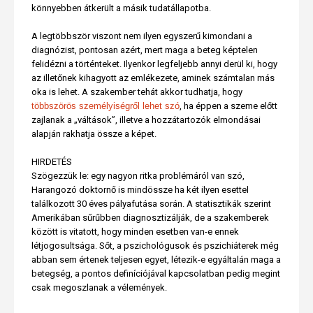
könnyebben átkerült a másik tudatállapotba.
A legtöbbször viszont nem ilyen egyszerű kimondani a
diagnózist, pontosan azért, mert maga a beteg képtelen
felidézni a történteket. Ilyenkor legfeljebb annyi derül ki, hogy
az illetőnek kihagyott az emlékezete, aminek számtalan más
oka is lehet. A szakember tehát akkor tudhatja, hogy
többszörös személyiségről lehet szó
, ha éppen a szeme előtt
zajlanak a „váltások”, illetve a hozzátartozók elmondásai
alapján rakhatja össze a képet.
HIRDETÉS
Szögezzük le: egy nagyon ritka problémáról van szó,
Harangozó doktornő is mindössze ha két ilyen esettel
találkozott 30 éves pályafutása során. A statisztikák szerint
Amerikában sűrűbben diagnosztizálják, de a szakemberek
között is vitatott, hogy minden esetben van-e ennek
létjogosultsága. Sőt, a pszichológusok és pszichiáterek még
abban sem értenek teljesen egyet, létezik-e egyáltalán maga a
betegség, a pontos definíciójával kapcsolatban pedig megint
csak megoszlanak a vélemények.