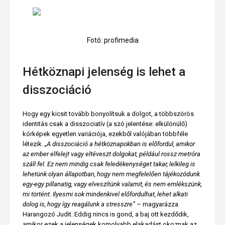
Fotó: profimedia
Hétköznapi jelenség is lehet a
disszociáció
Hogy egy kicsit tovább bonyolítsuk a dolgot, a többszörös
identitás csak a disszociatív (a szó jelentése: elkülönülő)
kórképek egyetlen variációja, ezekből valójában többféle
létezik.
„A disszociáció a hétköznapokban is előfordul, amikor
az ember elfelejt vagy eltéveszt dolgokat, például rossz metróra
száll fel. Ez nem mindig csak feledékenységet takar, lelkileg is
lehetünk olyan állapotban, hogy nem megfelelően tájékozódunk
egy-egy pillanatig, vagy elveszítünk valamit, és nem emlékszünk,
mi történt. Ilyesmi sok mindenkivel előfordulhat, lehet alkati
dolog is, hogy így reagálunk a stresszre”
– magyarázza
Harangozó Judit. Eddig nincs is gond, a baj ott kezdődik,
amikor ezek a jelenségek komolyabb elakadást okoznak az