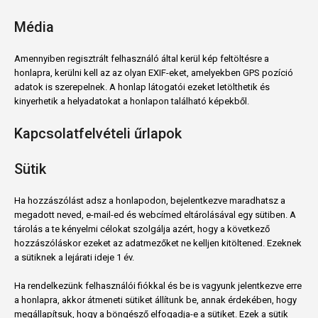
Média
Amennyiben regisztrált felhasználó által kerül kép feltöltésre a
honlapra, kerülni kell az az olyan EXIF-eket, amelyekben GPS pozíció
adatok is szerepelnek. A honlap látogatói ezeket letölthetik és
kinyerhetik a helyadatokat a honlapon található képekből.
Kapcsolatfelvételi űrlapok
Sütik
Ha hozzászólást adsz a honlapodon, bejelentkezve maradhatsz a
megadott neved, e-mail-ed és webcímed eltárolásával egy sütiben. A
tárolás a te kényelmi célokat szolgálja azért, hogy a következő
hozzászóláskor ezeket az adatmezőket ne kelljen kitöltened. Ezeknek
a sütiknek a lejárati ideje 1 év.
Ha rendelkezünk felhasználói fiókkal és be is vagyunk jelentkezve erre
a honlapra, akkor átmeneti sütiket állítunk be, annak érdekében, hogy
megállapítsuk, hogy a böngésző elfogadja-e a sütiket. Ezek a sütik