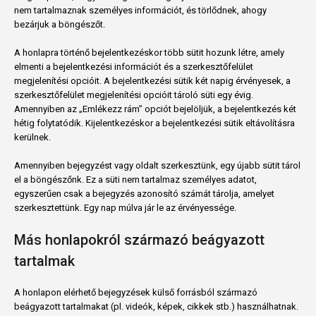
nem tartalmaznak személyes információt, és törlődnek, ahogy
bezárjuk a böngészőt.
A honlapra történő bejelentkezéskor több sütit hozunk létre, amely
elmenti a bejelentkezési információt és a szerkesztőfelület
megjelenítési opcióit. A bejelentkezési sütik két napig érvényesek, a
szerkesztőfelület megjelenítési opcióit tároló süti egy évig.
Amennyiben az „Emlékezz rám” opciót bejelöljük, a bejelentkezés két
hétig folytatódik. Kijelentkezéskor a bejelentkezési sütik eltávolításra
kerülnek.
Amennyiben bejegyzést vagy oldalt szerkesztünk, egy újabb sütit tárol
el a böngészőnk. Ez a süti nem tartalmaz személyes adatot,
egyszerűen csak a bejegyzés azonosító számát tárolja, amelyet
szerkesztettünk. Egy nap múlva jár le az érvényessége.
Más honlapokról származó beágyazott
tartalmak
A honlapon elérhető bejegyzések külső forrásból származó
beágyazott tartalmakat (pl. videók, képek, cikkek stb.) használhatnak.