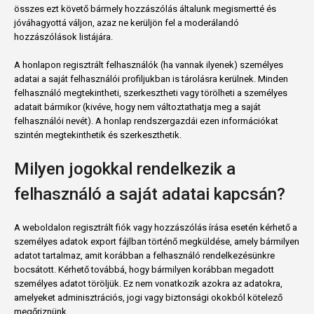
összes ezt követő bármely hozzászólás általunk megismertté és
jóváhagyottá váljon, azaz ne kerüljön fel a moderálandó
hozzászólások listájára.
A honlapon regisztrált felhasználók (ha vannak ilyenek) személyes
adatai a saját felhasználói profiljukban is tárolásra kerülnek. Minden
felhasználó megtekintheti, szerkesztheti vagy törölheti a személyes
adatait bármikor (kivéve, hogy nem változtathatja meg a saját
felhasználói nevét). A honlap rendszergazdái ezen információkat
szintén megtekinthetik és szerkeszthetik.
Milyen jogokkal rendelkezik a
felhasználó a saját adatai kapcsán?
A weboldalon regisztrált fiók vagy hozzászólás írása esetén kérhető a
személyes adatok export fájlban történő megküldése, amely bármilyen
adatot tartalmaz, amit korábban a felhasználó rendelkezésünkre
bocsátott. Kérhető továbbá, hogy bármilyen korábban megadott
személyes adatot töröljük. Ez nem vonatkozik azokra az adatokra,
amelyeket adminisztrációs, jogi vagy biztonsági okokból kötelező
megőriznünk.