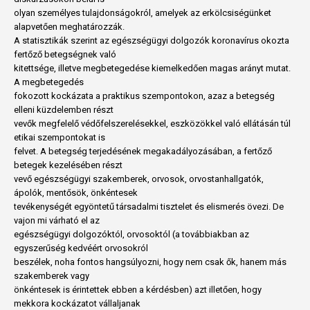
olyan személyes tulajdonságokról, amelyek az erkölcsiségünket
alapvetően meghatározzák.
A statisztikák szerint az egészségügyi dolgozók koronavírus okozta
fertőző betegségnek való
kitettsége, illetve megbetegedése kiemelkedően magas arányt mutat.
A megbetegedés
fokozott kockázata a praktikus szempontokon, azaz a betegség
elleni küzdelemben részt
vevők megfelelő védőfelszerelésekkel, eszközökkel való ellátásán túl
etikai szempontokat is
felvet. A betegség terjedésének megakadályozásában, a fertőző
betegek kezelésében részt
vevő egészségügyi szakemberek, orvosok, orvostanhallgatók,
ápolók, mentősök, önkéntesek
tevékenységét egyöntetű társadalmi tisztelet és elismerés övezi. De
vajon mi várható el az
egészségügyi dolgozóktól, orvosoktól (a továbbiakban az
egyszerűség kedvéért orvosokról
beszélek, noha fontos hangsúlyozni, hogy nem csak ők, hanem más
szakemberek vagy
önkéntesek is érintettek ebben a kérdésben) azt illetően, hogy
mekkora kockázatot vállaljanak