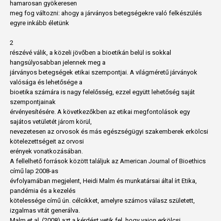
hamarosan gyökeresen
meg fog változni: ahogy a járványos betegségekre való felkészülés
egyre inkább életünk
2
részévé válik, a közeli jövőben a bioetikán belül is sokkal
hangsúlyosabban jelennek meg a
járványos betegségek etikai szempontjai. A világméretű járványok
valósága és lehetősége a
bioetika számára is nagy felelősség, ezzel együtt lehetőség saját
szempontjainak
érvényesítésére. A következőkben az etikai megfontolások egy
sajátos vetületét járom körül,
nevezetesen az orvosok és más egészségügyi szakemberek erkölcsi
kötelezettségeit az orvosi
erények vonatkozásában.
A fellelhető források között találjuk az American Journal of Bioethics
című lap 2008-as
évfolyamában megjelent, Heidi Malm és munkatársai által írt Etika,
pandémia és a kezelés
kötelessége című ún. célcikket, amelyre számos válasz született,
izgalmas vitát generálva.
Malm et al. (2008) azt a kérdést vetik fel, hogy vajon erkölcsi