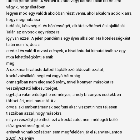
furcsa paradoxon. A vérbeli tűzoltó vagy katona talán titkon arra
vágyik, hogy életében
legyen mód egy valódi akcióban részt venni, ahol alkalom adódik arra,
hogy megmutassa
tudását, készségeit és hősiességét, elköteleződését és lojalitását.
Talán az orvosok egy része is
így van ezzel. A jelen pandémia egy ilyen alkalom. Ha kötelességként
talán nem is, de az
eredeti és valódi orvosi erények, a hivatástudat kimutatásához egy
ritka lehetőségként jelenik
meg.
A szakmai hivatástudatból táplálkozó áldozathozatal,
kockázatvállaló, segíteni vágyó bátorság
önmagában nem elegendő erény, mivel könnyen másokat is
veszélyeztető lelkesültséget,
egyfajta vakmerőséget eredményez, amely bizonyos esetekben
többet árt, mint használ. Az
orvos, aki embertársainak segíteni akar, viszont nincs teljesen
tisztában azzal, hogy másokra
milyen veszélyt jelenthet, ezt a kockázatot nem mérlegeli kellő
elővigyázatossággal, az
erények vonatkozásában sem megfelelően jár el (Janvier-Lantos
2020). Az erény