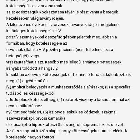
kötelességük-e az orvosoknak
saját egészségük kockáztatása révén is részt venni a betegek
kezelésében világjárvány idején.
A kilencvenes években az orvosok járványok idején megjelenő
különleges kötelességei a HIV
pozitív személyekkel összefüggésben jelentek meg, abban a
formában, hogy kötelessége-e az
orvosnak ellátni a HIV pozitív pácienst (nem feltétlenül ezt a
betegségét), vagy
visszautasíthatja azt. Később más jellegű járványos betegségek
irányába tolódott a hangsúly.
Írásukban az orvosi kötelességek öt felmerülő forrását különböztetik
meg: (1) egyértelmű és
(2) implicit belegyezés a munkaszerződés aláírásakor, (3) a speciális
tudásból és készségekből
adódó plusz kötelezettség, (4) reciprok viszony a társadalommal az
orvosi működéshez
nyújtott segítségért, (5) az orvosi eskük és kódexek, szakmai
szervezetek (pl. orvosi kamarák)
előírásai (pl. a hippokratészi Salus aegroti suprema lex esto elve).
Az öt szempont közös alapja, hogy kötelességeket tárnak elénk. A
kötelesség nagyon fontos