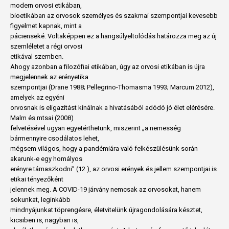
modern orvosi etikában,
bioetikában az orvosok személyes és szakmai szempontjai kevesebb
figyelmet kapnak, mint a
pácienseké. Voltaképpen ez a hangsúlyeltolódás határozza meg az új
szemléletet a régi orvosi
etikával szemben.
Ahogy azonban a filozófiai etikában, úgy az orvosi etikában is újra
megjelennek az erényetika
szempontjai (Drane 1988; Pellegrino-Thomasma 1993; Marcum 2012),
amelyek az egyéni
orvosnak is eligazítást kínálnak a hivatásából adódó jó élet elérésére.
Malm és mtsai (2008)
felvetésével ugyan egyetérthetünk, miszerint „a nemesség
bármennyire csodálatos lehet,
mégsem világos, hogy a pandémiára való felkészülésünk során
akarunk-e egy homályos
erényre támaszkodni” (12.), az orvosi erények és jellem szempontjai is
etikai tényezőként
jelennek meg. A COVID-19 járvány nemcsak az orvosokat, hanem
sokunkat, leginkább
mindnyájunkat töprengésre, életvitelünk újragondolására késztet,
kicsiben is, nagyban is,