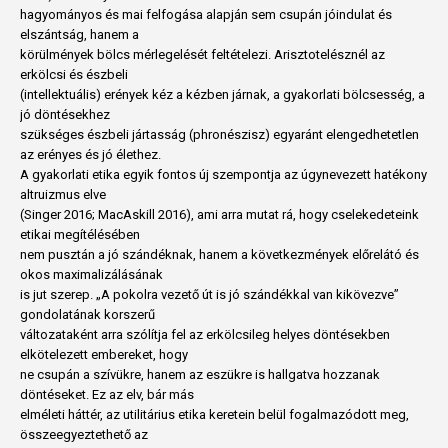
hagyományos és mai felfogása alapján sem csupán jóindulat és
elszántság, hanem a
körülmények bölcs mérlegelését feltételezi. Arisztotelésznél az
erkölcsi és észbeli
(intellektuális) erények kéz a kézben járnak, a gyakorlati bölcsesség, a
jó döntésekhez
szükséges észbeli jártasság (phronészisz) egyaránt elengedhetetlen
az erényes és jó élethez.
A gyakorlati etika egyik fontos új szempontja az úgynevezett hatékony
altruizmus elve
(Singer 2016; MacAskill 2016), ami arra mutat rá, hogy cselekedeteink
etikai megítélésében
nem pusztán a jó szándéknak, hanem a következmények előrelátó és
okos maximalizálásának
is jut szerep. „A pokolra vezető út is jó szándékkal van kikövezve”
gondolatának korszerű
változataként arra szólítja fel az erkölcsileg helyes döntésekben
elkötelezett embereket, hogy
ne csupán a szívükre, hanem az eszükre is hallgatva hozzanak
döntéseket. Ez az elv, bár más
elméleti háttér, az utilitárius etika keretein belül fogalmazódott meg,
összeegyeztethető az