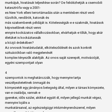
munkájuk, hivatásuk teljesítése során? De felidézhetjük a csernobili
katasztrófa vagy a 2001-
es New York elleni terrortámadás után a mentésben részt vevő
tűzoltók, rendőrök, katonák és
más szakemberek példáját is. Kötelességük-e e szakmák, hivatások
képviselőinek részt venni
ennyire kockázatos vállalkozásokban, elvárhatjuk-e tőlük, hogy akár
életüket is kockáztassák
a közjó érdekében?
Az orvosok hivatástudatát, elköteleződését és azok konkrét
szituációkban való megjelenését
komplex tényezők alakítják. Az orvos saját szerepét, motivációját,
egyéni szempontjait olyan
4
szempontok is meghatározzák, hogy mennyire tartja
veszélyeztetettnek önmagát és
környezetét egy járványos betegség által, milyen a társas környezete,
van-e családja, vannak-e
gyerekei, idős szülei, akikkel együtt él, milyen jellegű munkát végez,
mennyire lojális a
munkatársaival, az egészségügyi intézményrendszerrel, milyen