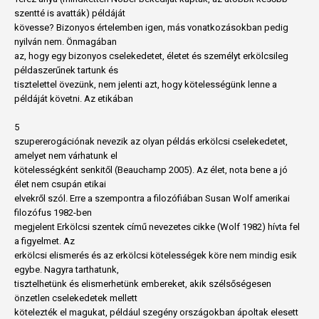
szentté is avatták) példáját
kövesse? Bizonyos értelemben igen, más vonatkozásokban pedig
nyilván nem. Önmagában
az, hogy egy bizonyos cselekedetet, életet és személyt erkölcsileg
példaszerűnek tartunk és
tisztelettel övezünk, nem jelenti azt, hogy kötelességünk lenne a
példáját követni. Az etikában
5
szupererogációnak nevezik az olyan példás erkölcsi cselekedetet,
amelyet nem várhatunk el
kötelességként senkitől (Beauchamp 2005). Az élet, nota bene a jó
élet nem csupán etikai
elvekről szól. Erre a szempontra a filozófiában Susan Wolf amerikai
filozófus 1982-ben
megjelent Erkölcsi szentek című nevezetes cikke (Wolf 1982) hívta fel
a figyelmet. Az
erkölcsi elismerés és az erkölcsi kötelességek köre nem mindig esik
egybe. Nagyra tarthatunk,
tisztelhetünk és elismerhetünk embereket, akik szélsőségesen
önzetlen cselekedetek mellett
kötelezték el magukat, például szegény országokban ápoltak elesett