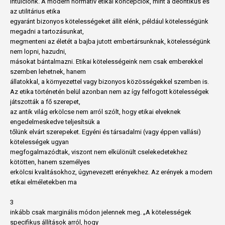
intuíciónk. A modern normatív etikai koncepciók, mint a deontikus és
az utilitárius etika
egyaránt bizonyos kötelességeket állít elénk, például kötelességünk
megadni a tartozásunkat,
megmenteni az életét a bajba jutott embertársunknak, kötelességünk
nem lopni, hazudni,
másokat bántalmazni. Etikai kötelességeink nem csak emberekkel
szemben lehetnek, hanem
állatokkal, a környezettel vagy bizonyos közösségekkel szemben is.
Az etika történetén belül azonban nem az így felfogott kötelességek
játszották a fő szerepet,
az antik világ erkölcse nem arról szólt, hogy etikai elveknek
engedelmeskedve teljesítsük a
tőlünk elvárt szerepeket. Egyéni és társadalmi (vagy éppen vallási)
kötelességek ugyan
megfogalmazódtak, viszont nem elkülönült cselekedetekhez
kötötten, hanem személyes
erkölcsi kvalitásokhoz, úgynevezett erényekhez. Az erények a modern
etikai elméletekben ma
3
inkább csak marginális módon jelennek meg. „A kötelességek
specifikus állítások arról, hogy