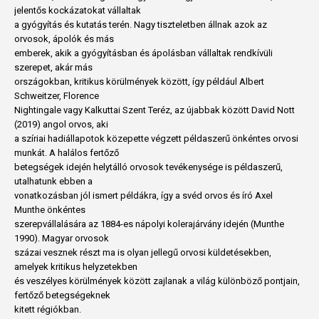
jelentős kockázatokat vállaltak
a gyógyítás és kutatás terén. Nagy tiszteletben állnak azok az
orvosok, ápolók és más
emberek, akik a gyógyításban és ápolásban vállaltak rendkívüli
szerepet, akár más
országokban, kritikus körülmények között, így például Albert
Schweitzer, Florence
Nightingale vagy Kalkuttai Szent Teréz, az újabbak között David Nott
(2019) angol orvos, aki
a szíriai hadiállapotok közepette végzett példaszerű önkéntes orvosi
munkát. A halálos fertőző
betegségek idején helytálló orvosok tevékenysége is példaszerű,
utalhatunk ebben a
vonatkozásban jól ismert példákra, így a svéd orvos és író Axel
Munthe önkéntes
szerepvállalására az 1884-es nápolyi kolerajárvány idején (Munthe
1990). Magyar orvosok
százai vesznek részt ma is olyan jellegű orvosi küldetésekben,
amelyek kritikus helyzetekben
és veszélyes körülmények között zajlanak a világ különböző pontjain,
fertőző betegségeknek
kitett régiókban.