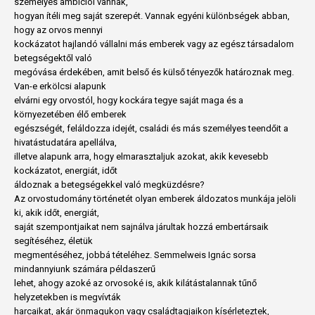
személyes ambíciói vannak,
hogyan ítéli meg saját szerepét. Vannak egyéni különbségek abban,
hogy az orvos mennyi
kockázatot hajlandó vállalni más emberek vagy az egész társadalom
betegségektől való
megóvása érdekében, amit belső és külső tényezők határoznak meg.
Van-e erkölcsi alapunk
elvárni egy orvostól, hogy kockára tegye saját maga és a
környezetében élő emberek
egészségét, feláldozza idejét, családi és más személyes teendőit a
hivatástudatára apellálva,
illetve alapunk arra, hogy elmarasztaljuk azokat, akik kevesebb
kockázatot, energiát, időt
áldoznak a betegségekkel való megküzdésre?
Az orvostudomány történetét olyan emberek áldozatos munkája jelöli
ki, akik időt, energiát,
saját szempontjaikat nem sajnálva járultak hozzá embertársaik
segítéséhez, életük
megmentéséhez, jobbá tételéhez. Semmelweis Ignác sorsa
mindannyiunk számára példaszerű
lehet, ahogy azoké az orvosoké is, akik kilátástalannak tűnő
helyzetekben is megvívták
harcaikat, akár önmagukon vagy családtagjaikon kísérleteztek,