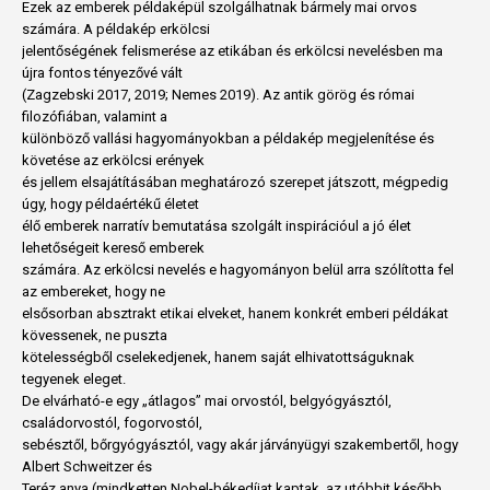
Ezek az emberek példaképül szolgálhatnak bármely mai orvos
számára. A példakép erkölcsi
jelentőségének felismerése az etikában és erkölcsi nevelésben ma
újra fontos tényezővé vált
(Zagzebski 2017, 2019; Nemes 2019). Az antik görög és római
filozófiában, valamint a
különböző vallási hagyományokban a példakép megjelenítése és
követése az erkölcsi erények
és jellem elsajátításában meghatározó szerepet játszott, mégpedig
úgy, hogy példaértékű életet
élő emberek narratív bemutatása szolgált inspirációul a jó élet
lehetőségeit kereső emberek
számára. Az erkölcsi nevelés e hagyományon belül arra szólította fel
az embereket, hogy ne
elsősorban absztrakt etikai elveket, hanem konkrét emberi példákat
kövessenek, ne puszta
kötelességből cselekedjenek, hanem saját elhivatottságuknak
tegyenek eleget.
De elvárható-e egy „átlagos” mai orvostól, belgyógyásztól,
családorvostól, fogorvostól,
sebésztől, bőrgyógyásztól, vagy akár járványügyi szakembertől, hogy
Albert Schweitzer és
Teréz anya (mindketten Nobel-békedíjat kaptak, az utóbbit később