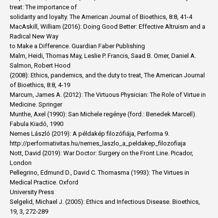
treat: The importance of
solidarity and loyalty. The American Journal of Bioethics, 8:8, 41-4
MacAskill, William (2016): Doing Good Better: Effective Altruism and a
Radical New Way
to Make a Difference. Guardian Faber Publishing
Malm, Heidi, Thomas May, Leslie P. Francis, Saad B. Omer, Daniel A.
Salmon, Robert Hood
(2008): Ethics, pandemics, and the duty to treat, The American Journal
of Bioethics, 8:8, 4-19
Marcum, James A. (2012): The Virtuous Physician: The Role of Virtue in
Medicine. Springer
Munthe, Axel (1990): San Michele regénye (ford.: Benedek Marcell).
Fabula Kiadó, 1990
Nemes László (2019): A példakép filozófiája, Performa 9.
http://performativitas.hu/nemes_laszlo_a_peldakep_filozofiaja
Nott, David (2019): War Doctor: Surgery on the Front Line. Picador,
London
Pellegrino, Edmund D., David C. Thomasma (1993): The Virtues in
Medical Practice. Oxford
University Press
Selgelid, Michael J. (2005): Ethics and Infectious Disease. Bioethics,
19, 3, 272-289