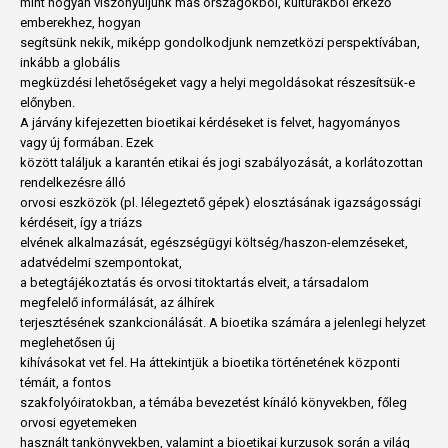
mint hogyan viszonyuljunk más országokból, kultúrákból érkező
emberekhez, hogyan
segítsünk nekik, miképp gondolkodjunk nemzetközi perspektívában,
inkább a globális
megküzdési lehetőségeket vagy a helyi megoldásokat részesítsük-e
előnyben.
A járvány kifejezetten bioetikai kérdéseket is felvet, hagyományos
vagy új formában. Ezek
között találjuk a karantén etikai és jogi szabályozását, a korlátozottan
rendelkezésre álló
orvosi eszközök (pl. lélegeztető gépek) elosztásának igazságossági
kérdéseit, így a triázs
elvének alkalmazását, egészségügyi költség/haszon-elemzéseket,
adatvédelmi szempontokat,
a betegtájékoztatás és orvosi titoktartás elveit, a társadalom
megfelelő informálását, az álhírek
terjesztésének szankcionálását. A bioetika számára a jelenlegi helyzet
meglehetősen új
kihívásokat vet fel. Ha áttekintjük a bioetika történetének központi
témáit, a fontos
szakfolyóiratokban, a témába bevezetést kínáló könyvekben, főleg
orvosi egyetemeken
használt tankönyvekben, valamint a bioetikai kurzusok során a világ