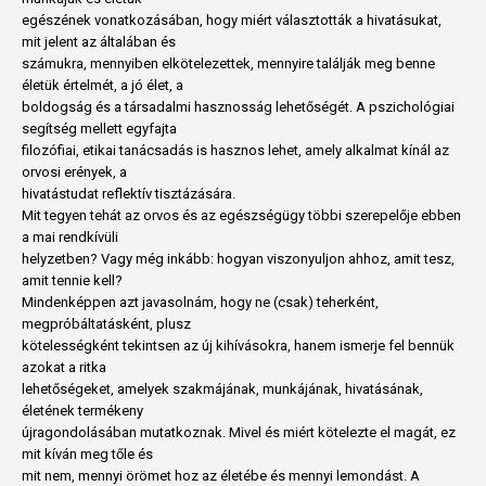
egészének vonatkozásában, hogy miért választották a hivatásukat,
mit jelent az általában és
számukra, mennyiben elkötelezettek, mennyire találják meg benne
életük értelmét, a jó élet, a
boldogság és a társadalmi hasznosság lehetőségét. A pszichológiai
segítség mellett egyfajta
filozófiai, etikai tanácsadás is hasznos lehet, amely alkalmat kínál az
orvosi erények, a
hivatástudat reflektív tisztázására.
Mit tegyen tehát az orvos és az egészségügy többi szerepelője ebben
a mai rendkívüli
helyzetben? Vagy még inkább: hogyan viszonyuljon ahhoz, amit tesz,
amit tennie kell?
Mindenképpen azt javasolnám, hogy ne (csak) teherként,
megpróbáltatásként, plusz
kötelességként tekintsen az új kihívásokra, hanem ismerje fel bennük
azokat a ritka
lehetőségeket, amelyek szakmájának, munkájának, hivatásának,
életének termékeny
újragondolásában mutatkoznak. Mivel és miért kötelezte el magát, ez
mit kíván meg tőle és
mit nem, mennyi örömet hoz az életébe és mennyi lemondást. A