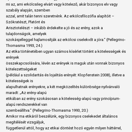
mi az, ami erkölcsileg elvárt vagy kötelező, akár bizonyos elv vagy
szabály alapján, szemben
azzal, amit talán tenni szeretnénk. Az erkölcsfilozófia alapítóit –
Szókratészt, Platónt és
Arisztotelészt – inkább érdekelte a jó és az erény, azok a
tulajdonságok, amelyek
szokásjelleggel hajlamosítják az erkölcsi cselekvőt a jóra.” (Pellegrino-
Thomasma 1993, 24.)
Az etika történetében ugyan számos kísérlet történt a kötelességek és
erények
összekapcsolására, lévén az erények is maguk után vonnak bizonyos
kötelezettségeket
(például a szolidaritás és lojalitás erényét: Klopfenstein 2008), illetve a
kötelességek is
alapulhatnak erényekre, a két megközelítés különbsége nyilvánvaló
maradt: „Az erény-alapú
etikában az erény szokásosan a kötelesség-alapú vagy princípium-
alapú rendszerekkel van
szembeállítva.” (Pellegrino-Thomasma 1993, 20.)
Amikor ma etikáról beszélünk, egy bizonyos cselekedet általános
megítélését vizsgáljuk,
függetlenül attól, hogy az etikai döntést hozó egyén milyen háttérrel,