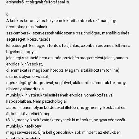
erényekről itt tárgyalt felfogással is.
6
A kritikus koronavírus-helyzetnek kitett emberek számára, így
orvosoknak is kínálnak
szakemberek, szervezetek világszerte pszichológiai, mentálhigiénés
segítséget, konzultációs
lehetőséget. Ez nagyon fontos felajánlás, azonban érdemes felhívni a
figyelmet, hogy a
jelenlegi szituáció nem csupán pszichés megterhelést jelent, hanem
erkölcsi kihívásokat,
dilemmákat is magában hordoz. Magam is találkoztam (online)
számos olyan orvossal,
egészségügyi dolgozóval, segítővel, akik arról számoltak be, hogy
elbizonytalanodtak a
munkájuk, hivatásuk teljesítésének erkölcsi vonatkozásaival
kapcsolatban. Nem pszichológiai
alapon, hanem olyan kérdéseket illetően, hogy mennyi kockázat és
áldozat követelhető meg
tőlük, mennyi kockázatnak tegyenek ki másokat, hogyan végezzék
munkájuk hatékony
megszervezését. Újra kell gondolniuk sok mindent az életükben,
munkájuk és életük