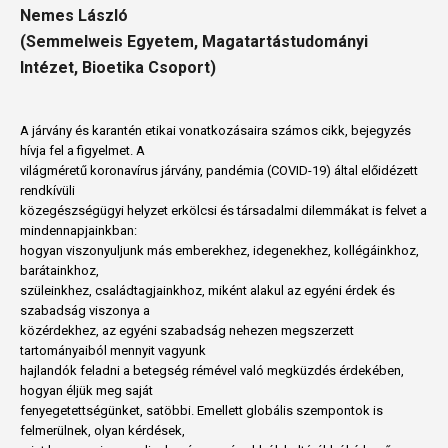
Nemes László
(Semmelweis Egyetem, Magatartástudományi
Intézet, Bioetika Csoport)
A járvány és karantén etikai vonatkozásaira számos cikk, bejegyzés
hívja fel a figyelmet. A
világméretű koronavírus járvány, pandémia (COVID-19) által előidézett
rendkívüli
közegészségügyi helyzet erkölcsi és társadalmi dilemmákat is felvet a
mindennapjainkban:
hogyan viszonyuljunk más emberekhez, idegenekhez, kollégáinkhoz,
barátainkhoz,
szüleinkhez, családtagjainkhoz, miként alakul az egyéni érdek és
szabadság viszonya a
közérdekhez, az egyéni szabadság nehezen megszerzett
tartományaiból mennyit vagyunk
hajlandók feladni a betegség rémével való megküzdés érdekében,
hogyan éljük meg saját
fenyegetettségünket, satöbbi. Emellett globális szempontok is
felmerülnek, olyan kérdések,