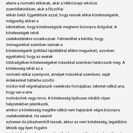
eleme a normatív etikának, akár a hétköznapi erkölcsi
szemléletünkben, akár a filozófiai
etikán belül. Egyetértünk azzal, hogy vannak etikai kötelességeink,
mégpedig abban a
tekintetben, hogy kötelességünk megtenni bizonyos dolgokat. A
kötelességek tehát
cselekedetekre vonatkoznak. Felmerülhet a kérdés, hogy
önmagunkkal szemben vannak-e
kötelességeink (például táplálékkal ellátni magunkat), azonban
egyértelmű, hogy az esetek
többségében kötelességeket másokkal szemben határozunk meg. A
kötelesség tehát az a
normatív etikai szempont, amelyet másokkal szembeni, saját
érdekeinket háttérbe szorító
módon kell végrehajtanunk cselekvés formájában, tekintet nélkül arra,
hogy van-e erre
motivációnk vagy nincs. A kötelesség tipikusan inkább olyan
helyzetekben jelentkezik,
amikor a kötelesség megléte nélkül nem hajtanánk végre bizonyos
cselekedeteket. Ha valamit
szívesen és jókedvemből teszek, akkor az nem kötelesség, legalábbis
létezik egy ilyen fogalmi