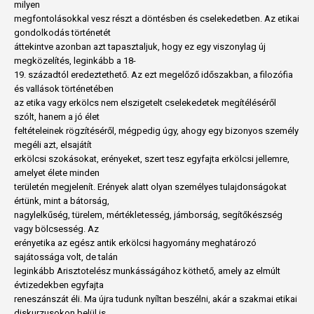
milyen
megfontolásokkal vesz részt a döntésben és cselekedetben. Az etikai
gondolkodás történetét
áttekintve azonban azt tapasztaljuk, hogy ez egy viszonylag új
megközelítés, leginkább a 18-
19. századtól eredeztethető. Az ezt megelőző időszakban, a filozófia
és vallások történetében
az etika vagy erkölcs nem elszigetelt cselekedetek megítéléséről
szólt, hanem a jó élet
feltételeinek rögzítéséről, mégpedig úgy, ahogy egy bizonyos személy
megéli azt, elsajátít
erkölcsi szokásokat, erényeket, szert tesz egyfajta erkölcsi jellemre,
amelyet élete minden
területén megjelenít. Erények alatt olyan személyes tulajdonságokat
értünk, mint a bátorság,
nagylelkűség, türelem, mértékletesség, jámborság, segítőkészség
vagy bölcsesség. Az
erényetika az egész antik erkölcsi hagyomány meghatározó
sajátossága volt, de talán
leginkább Arisztotelész munkásságához köthető, amely az elmúlt
évtizedekben egyfajta
reneszánszát éli. Ma újra tudunk nyíltan beszélni, akár a szakmai etikai
diskurzusokon belül is