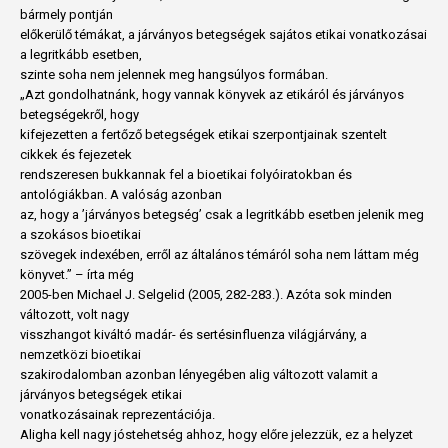
bármely pontján
előkerülő témákat, a járványos betegségek sajátos etikai vonatkozásai
a legritkább esetben,
szinte soha nem jelennek meg hangsúlyos formában.
„Azt gondolhatnánk, hogy vannak könyvek az etikáról és járványos
betegségekről, hogy
kifejezetten a fertőző betegségek etikai szerpontjainak szentelt
cikkek és fejezetek
rendszeresen bukkannak fel a bioetikai folyóiratokban és
antológiákban. A valóság azonban
az, hogy a ’járványos betegség’ csak a legritkább esetben jelenik meg
a szokásos bioetikai
szövegek indexében, erről az általános témáról soha nem láttam még
könyvet.” – írta még
2005-ben Michael J. Selgelid (2005, 282-283.). Azóta sok minden
változott, volt nagy
visszhangot kiváltó madár- és sertésinfluenza világjárvány, a
nemzetközi bioetikai
szakirodalomban azonban lényegében alig változott valamit a
járványos betegségek etikai
vonatkozásainak reprezentációja.
Aligha kell nagy jóstehetség ahhoz, hogy előre jelezzük, ez a helyzet