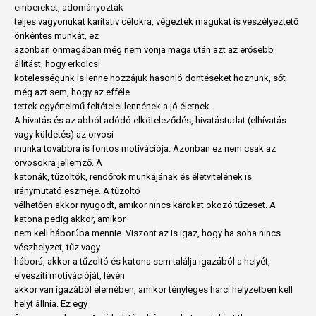
embereket, adományozták
teljes vagyonukat karitatív célokra, végeztek magukat is veszélyeztető
önkéntes munkát, ez
azonban önmagában még nem vonja maga után azt az erősebb
állítást, hogy erkölcsi
kötelességünk is lenne hozzájuk hasonló döntéseket hoznunk, sőt
még azt sem, hogy az efféle
tettek egyértelmű feltételei lennének a jó életnek.
A hivatás és az abból adódó elköteleződés, hivatástudat (elhívatás
vagy küldetés) az orvosi
munka továbbra is fontos motivációja. Azonban ez nem csak az
orvosokra jellemző. A
katonák, tűzoltók, rendőrök munkájának és életvitelének is
iránymutató eszméje. A tűzoltó
vélhetően akkor nyugodt, amikor nincs károkat okozó tűzeset. A
katona pedig akkor, amikor
nem kell háborúba mennie. Viszont az is igaz, hogy ha soha nincs
vészhelyzet, tűz vagy
háború, akkor a tűzoltó és katona sem találja igazából a helyét,
elveszíti motivációját, lévén
akkor van igazából elemében, amikor tényleges harci helyzetben kell
helyt állnia. Ez egy