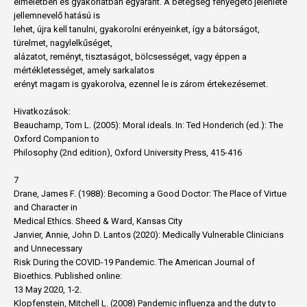
elméletben és gyakorlatban egyaránt. A betegség fenyegető jelenléte
jellemnevelő hatású is
lehet, újra kell tanulni, gyakorolni erényeinket, így a bátorságot,
türelmet, nagylelkűséget,
alázatot, reményt, tisztaságot, bölcsességet, vagy éppen a
mértékletességet, amely sarkalatos
erényt magam is gyakorolva, ezennel le is zárom értekezésemet.
Hivatkozások:
Beauchamp, Tom L. (2005): Moral ideals. In: Ted Honderich (ed.): The
Oxford Companion to
Philosophy (2nd edition), Oxford University Press, 415-416
7
Drane, James F. (1988): Becoming a Good Doctor: The Place of Virtue
and Character in
Medical Ethics. Sheed & Ward, Kansas City
Janvier, Annie, John D. Lantos (2020): Medically Vulnerable Clinicians
and Unnecessary
Risk During the COVID-19 Pandemic. The American Journal of
Bioethics. Published online:
13 May 2020, 1-2.
Klopfenstein, Mitchell L. (2008) Pandemic influenza and the duty to