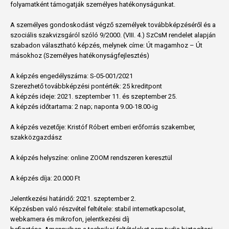
folyamatként támogatják személyes hatékonyságunkat.
A személyes gondoskodást végző személyek továbbképzéséről és a
szociális szakvizsgáról szóló 9/2000. (VIII. 4.) SzCsM rendelet alapján
szabadon választható képzés, melynek címe: Út magamhoz – Út
másokhoz (Személyes hatékonyságfejlesztés)
A képzés engedélyszáma: S-05-001/2021
Szerezhető továbbképzési pontérték: 25 kreditpont
A képzés ideje: 2021. szeptember 11. és szeptember 25.
A képzés időtartama: 2 nap; naponta 9.00-18.00-ig
A képzés vezetője: Kristóf Róbert emberi erőforrás szakember,
szakközgazdász
A képzés helyszíne: online ZOOM rendszeren keresztül
A képzés díja: 20.000 Ft
Jelentkezési határidő: 2021. szeptember 2.
Képzésben való részvétel feltétele: stabil internetkapcsolat,
webkamera és mikrofon, jelentkezési díj