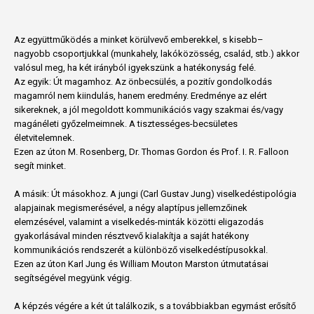
Az együttműködés a minket körülvevő emberekkel, s kisebb–
nagyobb csoportjukkal (munkahely, lakóközösség, család, stb.) akkor
valósul meg, ha két irányból igyekszünk a hatékonyság felé.
Az egyik: Út magamhoz. Az önbecsülés, a pozitív gondolkodás
magamról nem kiindulás, hanem eredmény. Eredménye az elért
sikereknek, a jól megoldott kommunikációs vagy szakmai és/vagy
magánéleti győzelmeimnek. A tisztességes-becsületes
életvitelemnek.
Ezen az úton M. Rosenberg, Dr. Thomas Gordon és Prof. I. R. Falloon
segít minket.
A másik: Út másokhoz. A jungi (Carl Gustav Jung) viselkedéstipológia
alapjainak megismerésével, a négy alaptípus jellemzőinek
elemzésével, valamint a viselkedés-minták közötti eligazodás
gyakorlásával minden résztvevő kialakítja a saját hatékony
kommunikációs rendszerét a különböző viselkedéstípusokkal.
Ezen az úton Karl Jung és William Mouton Marston útmutatásai
segítségével megyünk végig.
A képzés végére a két út találkozik, s a továbbiakban egymást erősítő