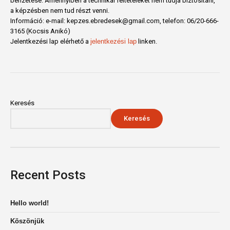
befizetése. Amennyiben a technikai feltételeket nem tudja biztosítani,
a képzésben nem tud részt venni.
Információ: e-mail: kepzes.ebredesek@gmail.com, telefon: 06/20-666-
3165 (Kocsis Anikó)
Jelentkezési lap elérhető a
jelentkezési lap
linken.
Keresés
Keresés
Recent Posts
Hello world!
Köszönjük